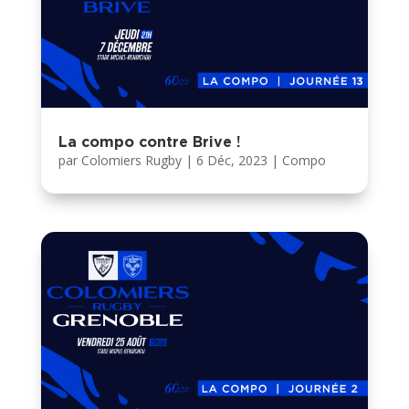
La compo contre Brive !
par
Colomiers Rugby
|
6 Déc, 2023
|
Compo