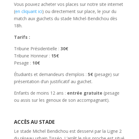
Vous pouvez acheter vos places sur notre site internet
(
en cliquant ici
) ou directement sur place, le jour du
match aux guichets du stade Michel-Bendichou dès
18h.
Tarifs :
Tribune Présidentielle :
30€
Tribune Honneur :
15€
Pesage :
10€
Étudiants et demandeurs d’emplois :
5€
(pesage) sur
présentation d’un justificatif au guichet.
Enfants de moins 12 ans :
entrée gratuite
(pesage
ou assis sur les genoux de son accompagnant).
ACCÈS AU STADE
Le stade Michel Bendichou est desservi par la Ligne 2
du réseau urbain Tisséo. L’arrêt le plus proche est situé