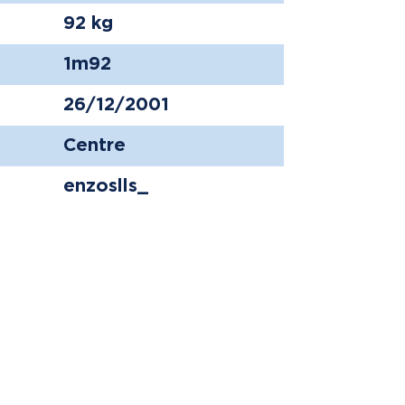
92 kg
1m92
26/12/2001
Centre
enzoslls_