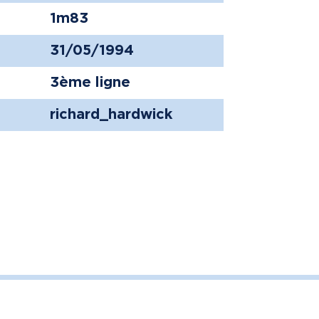
1m83
31/05/1994
3ème ligne
richard_hardwick