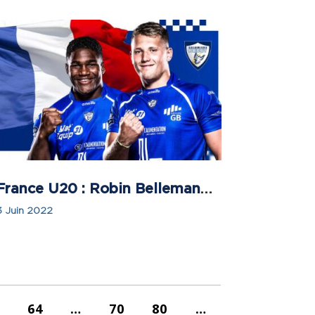
France U20 : Robin Bellemand et Pierre-Emmanuel Pacheco convoqués pour préparer le U20 Summer Series !
3 Juin 2022
64
…
70
80
…