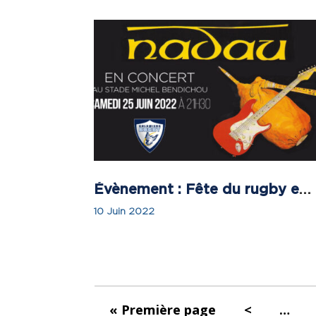
Évènement : Fête du rugby et concert de Nadau au stade Michel-Bendichou le 25 juin !
10 Juin 2022
« Première page
<
…